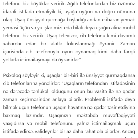
telefonu biz böyüklər veririk. Ağıllı telefonlardan biz özümüz
idarəli istifadə etməliyik ki, uşağa uyğun və doğru nümunə
olaq. Uşaq ünsiyyət qurmağa başladığı andan etibarən yemək
yeməsi üçün və ya işlərimizi edə bilək deyə uşağın əlinə mobil
telefonu biz veririk. Uşaq televizor, cib telefonu kimi davamlı
xəbərdar edən bir alətlə fokuslanmağı öyrənir. Zaman
içərisində cib telefonuyla oyun oynamaq kimi daha fərqli
yollarla ictimailəşməyi də öyrənirlər”.
Psixoloq söyləyir ki, uşaqlar bir-biri ilə ünsiyyət qurmaqdansa
cib telefonlarına yönəlirlər: “Uşaqların telefondan istifadəsinin
nə dərəcədə təhlükəli olduğunu onun bu vasitə ilə nə qədər
zaman keçirməsindən anlaya bilərik. Problemli istifadə deyə
bilmək üçün telefonun uşağın həyatına nə qədər təsir etdiyinə
baxmaq lazımdır. Uşağınızın məktəbdə müvəffəqiyyəti
yaxşıdırsa və mobil telefonunu yalnız ictimailəşmək üçün
istifadə edirsə, valideynlər bir az daha rahat ola bilərlər. Ancaq