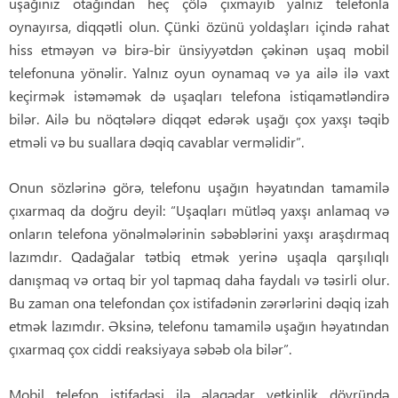
uşağınız otağından heç çölə çıxmayıb yalnız telefonla
oynayırsa, diqqətli olun. Çünki özünü yoldaşları içində rahat
hiss etməyən və birə-bir ünsiyyətdən çəkinən uşaq mobil
telefonuna yönəlir. Yalnız oyun oynamaq və ya ailə ilə vaxt
keçirmək istəməmək də uşaqları telefona istiqamətləndirə
bilər. Ailə bu nöqtələrə diqqət edərək uşağı çox yaxşı təqib
etməli və bu suallara dəqiq cavablar verməlidir”.
Onun sözlərinə görə, telefonu uşağın həyatından tamamilə
çıxarmaq da doğru deyil: “Uşaqları mütləq yaxşı anlamaq və
onların telefona yönəlmələrinin səbəblərini yaxşı araşdırmaq
lazımdır. Qadağalar tətbiq etmək yerinə uşaqla qarşılıqlı
danışmaq və ortaq bir yol tapmaq daha faydalı və təsirli olur.
Bu zaman ona telefondan çox istifadənin zərərlərini dəqiq izah
etmək lazımdır. Əksinə, telefonu tamamilə uşağın həyatından
çıxarmaq çox ciddi reaksiyaya səbəb ola bilər”.
Mobil telefon istifadəsi ilə əlaqədar yetkinlik dövründə