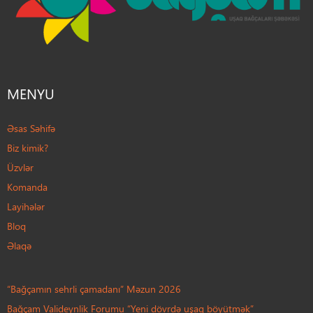
MENYU
Əsas Səhifə
Biz kimik?
Üzvlər
Komanda
Layihələr
Bloq
Əlaqə
“Bağçamın sehrli çamadanı” Məzun 2026
Bağçam Valideynlik Forumu “Yeni dövrdə uşaq böyütmək”