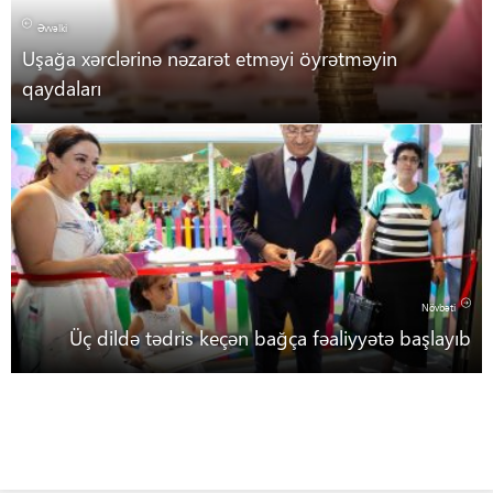
Əvvəlki
Uşağa xərclərinə nəzarət etməyi öyrətməyin
qaydaları
Növbəti
Üç dildə tədris keçən bağça fəaliyyətə başlayıb