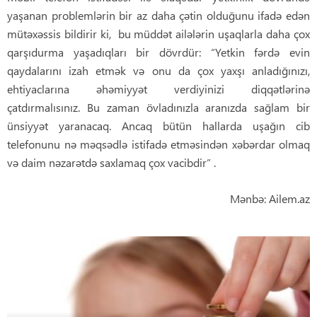
yaşanan problemlərin bir az daha çətin olduğunu ifadə edən
mütəxəssis bildirir ki, bu müddət ailələrin uşaqlarla daha çox
qarşıdurma yaşadıqları bir dövrdür: “Yetkin fərdə evin
qaydalarını izah etmək və onu da çox yaxşı anladığınızı,
ehtiyaclarına əhəmiyyət verdiyinizi diqqətlərinə
çatdırmalısınız. Bu zaman övladınızla aranızda sağlam bir
ünsiyyət yaranacaq. Ancaq bütün hallarda uşağın cib
telefonunu nə məqsədlə istifadə etməsindən xəbərdar olmaq
və daim nəzarətdə saxlamaq çox vacibdir” .
Mənbə: Ailem.az