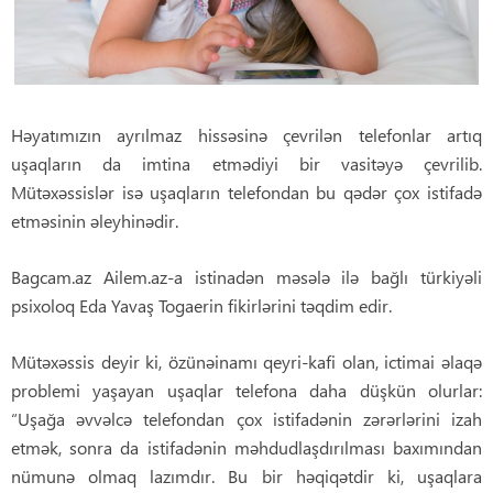
Həyatımızın ayrılmaz hissəsinə çevrilən telefonlar artıq
uşaqların da imtina etmədiyi bir vasitəyə çevrilib.
Mütəxəssislər isə uşaqların telefondan bu qədər çox istifadə
etməsinin əleyhinədir.
Bagcam.az Ailem.az-a istinadən məsələ ilə bağlı türkiyəli
psixoloq Eda Yavaş Togaerin fikirlərini təqdim edir.
Mütəxəssis deyir ki, özünəinamı qeyri-kafi olan, ictimai əlaqə
problemi yaşayan uşaqlar telefona daha düşkün olurlar:
“Uşağa əvvəlcə telefondan çox istifadənin zərərlərini izah
etmək, sonra da istifadənin məhdudlaşdırılması baxımından
nümunə olmaq lazımdır. Bu bir həqiqətdir ki, uşaqlara