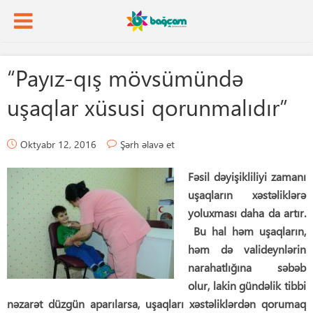
“Payız-qış mövsümündə
uşaqlar xüsusi qorunmalıdır”
Oktyabr 12, 2016
Şərh əlavə et
Fəsil dəyişikliliyi zamanı
uşaqların xəstəliklərə
yoluxması daha da artır.
Bu hal həm uşaqların,
həm də valideynlərin
narahatlığına səbəb
olur, lakin gündəlik tibbi
nəzarət düzgün aparılarsa, uşaqları xəstəliklərdən qorumaq