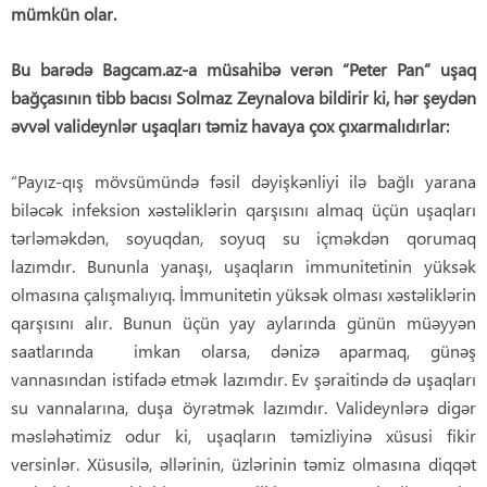
mümkün olar.
Bu barədə Bagcam.az-a müsahibə verən “Peter Pan” uşaq
bağçasının tibb bacısı Solmaz Zeynalova bildirir ki, hər şeydən
əvvəl valideynlər uşaqları təmiz havaya çox çıxarmalıdırlar:
“Payız-qış mövsümündə fəsil dəyişkənliyi ilə bağlı yarana
biləcək infeksion xəstəliklərin qarşısını almaq üçün uşaqları
tərləməkdən, soyuqdan, soyuq su içməkdən qorumaq
lazımdır. Bununla yanaşı, uşaqların immunitetinin yüksək
olmasına çalışmalıyıq. İmmunitetin yüksək olması xəstəliklərin
qarşısını alır. Bunun üçün yay aylarında günün müəyyən
saatlarında imkan olarsa, dənizə aparmaq, günəş
vannasından istifadə etmək lazımdır. Ev şəraitində də uşaqları
su vannalarına, duşa öyrətmək lazımdır. Valideynlərə digər
məsləhətimiz odur ki, uşaqların təmizliyinə xüsusi fikir
versinlər. Xüsusilə, əllərinin, üzlərinin təmiz olmasına diqqət