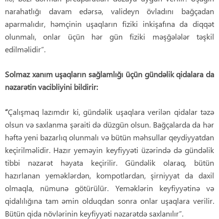
narahatlığı davam edərsə, valideyn övladını bağçadan
aparmalıdır, həmçinin uşaqların fiziki inkişafına da diqqət
olunmalı, onlar üçün hər gün fiziki məşğələlər təşkil
edilməlidir”.
Solmaz xanım uşaqların sağlamlığı üçün gündəlik qidalara da
nəzarətin vacibliyini bildirir:
“
Çalışmaq lazımdır ki, gündəlik uşaqlara verilən qidalar təzə
olsun və saxlanma şəraiti də düzgün olsun. Bağçalarda da hər
həftə yeni bazarlıq olunmalı və bütün məhsullar qeydiyyatdan
keçirilməlidir. Hazır yeməyin keyfiyyəti üzərində də gündəlik
tibbi nəzarət həyata keçirilir. Gündəlik olaraq, bütün
hazırlanan yeməklərdən, kompotlardan, şirniyyat da daxil
olmaqla, nümunə götürülür. Yeməklərin keyfiyyətinə və
qidalılığına tam əmin olduqdan sonra onlar uşaqlara verilir.
Bütün qida növlərinin keyfiyyəti nəzarətdə saxlanılır”.