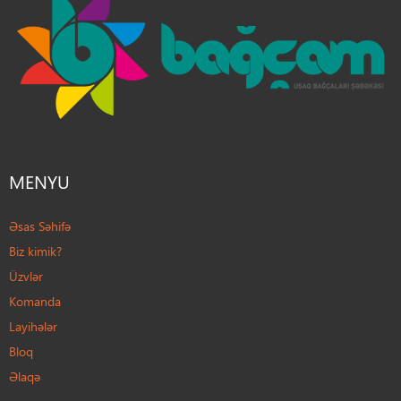
MENYU
Əsas Səhifə
Biz kimik?
Üzvlər
Komanda
Layihələr
Bloq
Əlaqə