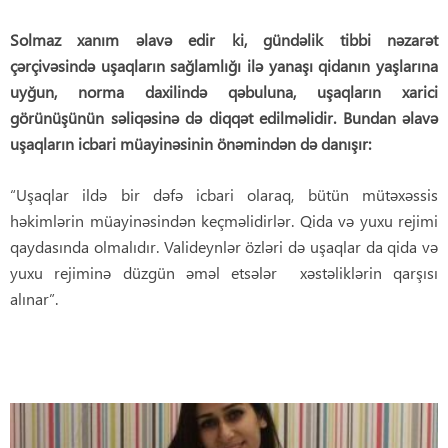
Solmaz xanım əlavə edir ki, gündəlik tibbi nəzarət
çərçivəsində uşaqların sağlamlığı ilə yanaşı qidanın yaşlarına
uyğun, norma daxilində qəbuluna, uşaqların xarici
görünüşünün səliqəsinə də diqqət edilməlidir. Bundan əlavə
uşaqların icbari müayinəsinin önəmindən də danışır:
“Uşaqlar ildə bir dəfə icbari olaraq, bütün mütəxəssis
həkimlərin müayinəsindən keçməlidirlər. Qida və yuxu rejimi
qaydasında olmalıdır. Valideynlər özləri də uşaqlar da qida və
yuxu rejiminə düzgün əməl etsələr xəstəliklərin qarşısı
alınar”.