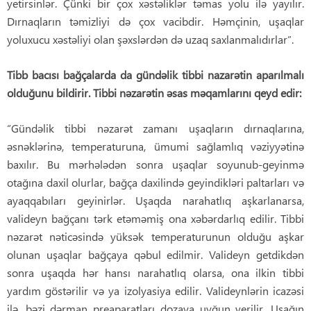
yetirsinlər. Çünki bir çox xəstəliklər təmas yolu ilə yayılır.
Dırnaqların təmizliyi də çox vacibdir. Həmçinin, uşaqlar
yoluxucu xəstəliyi olan şəxslərdən də uzaq saxlanmalıdırlar”.
Tibb bacısı bağçalarda da gündəlik tibbi nazarətin aparılmalı
olduğunu bildirir. Tibbi nəzarətin əsas məqamlarını qeyd edir:
“Gündəlik tibbi nəzarət zamanı uşaqların dırnaqlarına,
əsnəklərinə, temperaturuna, ümumi sağlamlıq vəziyyətinə
baxılır. Bu mərhələdən sonra uşaqlar soyunub-geyinmə
otağına daxil olurlar, bağça daxilində geyindikləri paltarları və
ayaqqabıları geyinirlər. Uşaqda narahatlıq aşkarlanarsa,
valideyn bağçanı tərk etəməmiş ona xəbərdarlıq edilir. Tibbi
nəzarət nəticəsində yüksək temperaturunun olduğu aşkar
olunan uşaqlar bağçaya qəbul edilmir. Valideyn getdikdən
sonra uşaqda hər hansı narahatlıq olarsa, ona ilkin tibbi
yardım göstərilir və ya izolyasiya edilir. Valideynlərin icazəsi
ilə, bəzi dərman preaparatları dozaya uyğun verilir. Uşağın