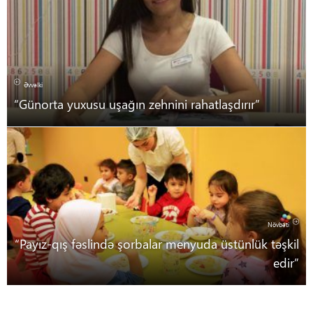
Əvvəlki
“Günorta yuxusu uşağın zehnini rahatlaşdırır”
Növbəti
“Payız-qış fəslində şorbalar menyuda üstünlük təşkil
edir”