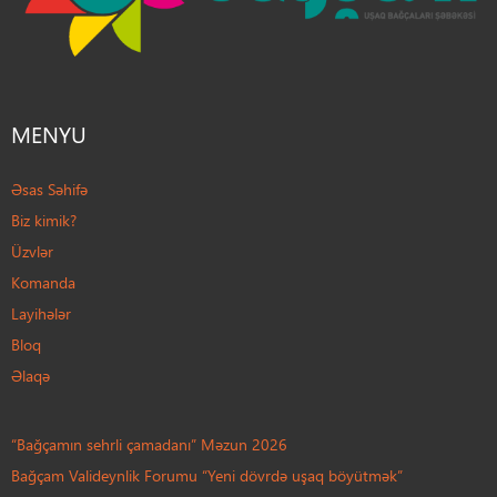
MENYU
Əsas Səhifə
Biz kimik?
Üzvlər
Komanda
Layihələr
Bloq
Əlaqə
“Bağçamın sehrli çamadanı” Məzun 2026
Bağçam Valideynlik Forumu “Yeni dövrdə uşaq böyütmək”