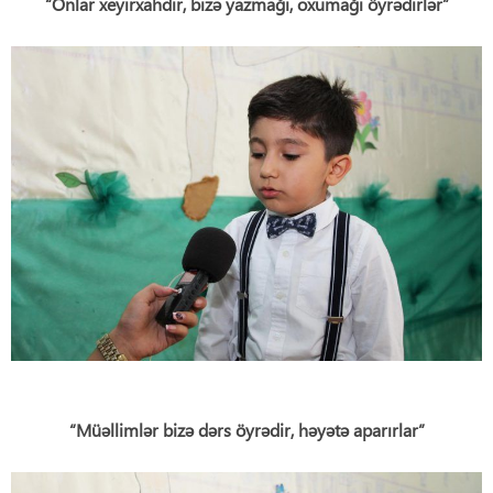
“Onlar xeyirxahdır, bizə yazmağı, oxumağı öyrədirlər”
“Müəllimlər bizə dərs öyrədir, həyətə aparırlar”