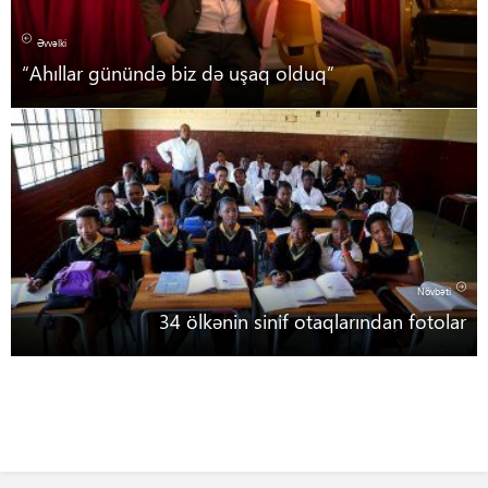
Əvvəlki
“Ahıllar günündə biz də uşaq olduq”
Növbəti
34 ölkənin sinif otaqlarından fotolar