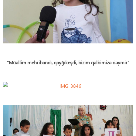
“Müəllim mehribandı, qayğıkeşdi, bizim qəlbimizə dəymir”