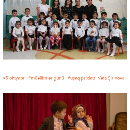
5 oktyabr
müəllimlər günü
uşaq psixiatrı Vəfa Şirinova