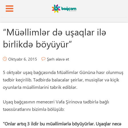
“Müəllimlər də uşaqlar ilə
birlikdə böyüyür”
Oktyabr 6, 2015
Şərh əlavə et
5 oktyabr uşaq bağçasında Müəllimlər Gününə həsr olunmuş
tədbir keçirilib. Tədbirdə balacalar şeirlər, musiqilər və kiçik
oyunlarla müəllimlərini təbrik ediblər.
Uşaq bağçasının meneceri Vəfa Şirinova tədbirlə bağlı
təəssüratlarını bizimlə bölüşüb:
“Onlar artıq 3 ildir bu müəllimlərlə böyüyürlər. Uşaqlar necə