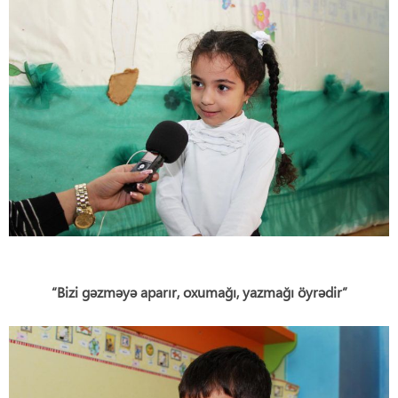
“Bizi gəzməyə aparır, oxumağı, yazmağı öyrədir”