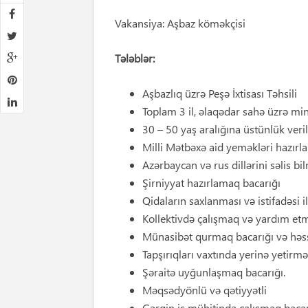
Vakansiya: Aşbaz köməkçisi
Tələblər:
Aşbazlıq üzrə Peşə İxtisası Təhsili
Toplam 3 il, əlaqədar sahə üzrə min
30 – 50 yaş aralığına üstünlük veril
Milli Mətbəxə aid yeməkləri hazırl
Azərbaycan və rus dillərini səlis bi
Şirniyyat hazırlamaq bacarığı
Qidaların saxlanması və istifadəsi i
Kollektivdə çalışmaq və yardım et
Münasibət qurmaq bacarığı və həs
Tapşırıqları vaxtında yerinə yetirm
Şəraitə uyğunlaşmaq bacarığı.
Məqsədyönlü və qətiyyətli
Gərgin iş mühitində çalışmaq bacar