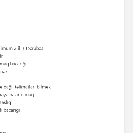
imum 2 il iş təcrübəsi
ir
amaq bacarığı
lmək
lə bağlı təlimatları bilmək
məyə hazır olmaq
saslıq
ək bacarığı
ığı