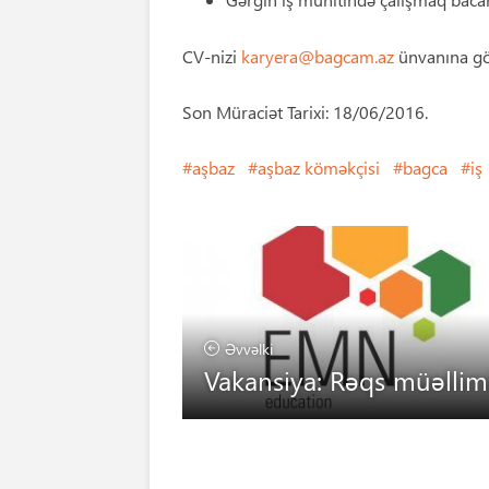
CV-nizi
karyera@bagcam.az
ünvanına gön
Son Müraciət Tarixi: 18/06/2016.
aşbaz
aşbaz köməkçisi
bagca
iş
Əvvəlki
Vakansiya: Rəqs müəllim