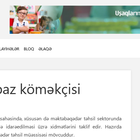
LAYIHƏLƏR
BLOQ
ƏLAQƏ
baz köməkçisi
sahəsində, xüsusən də məktəbəqədər təhsil sektorunda
ə idarəedilməsi üzrə xidmətlərini təklif edir. Hazırda
ədər təhsil müəssisəsi mövcuddur.