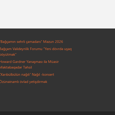
“Bağçamın sehrli çamadanı” Məzun 2026
Bağçam Valideynlik Forumu “Yeni dövrdə uşaq
böyütmək”
Howard Gardner Yanaşması ilə Müasir
Məktəbəqədər Təhsil
“Xarıbülbülün nağılı” Nağıl -konsert
Özünəinamlı övlad yetişdirmək