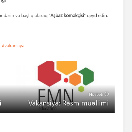
dərin və başlıq olaraq “
Aşbaz köməkçisi
” qeyd edin.
vakansiya
Növbəti
Vakansiya: Rəsm müəllimi
i