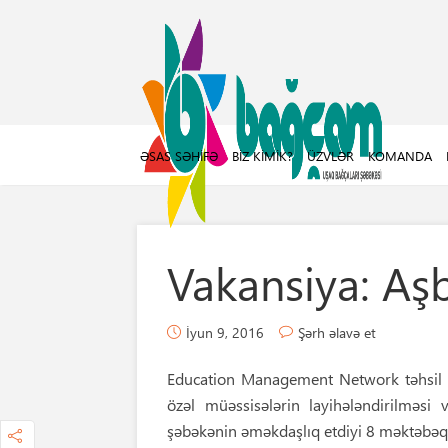
ƏSAS SƏHIFƏ
BIZ KIMIK?
ÜZVLƏR
KOMANDA
Vakansiya: Aş
İyun 9, 2016
Şərh əlavə et
Education Management Network təhsil 
özəl müəssisələrin layihələndirilməsi v
şəbəkənin əməkdaşlıq etdiyi 8 məktəbəq