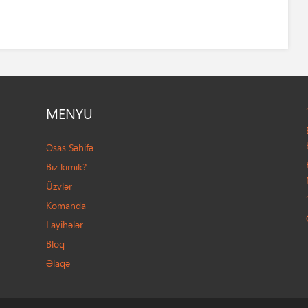
MENYU
Əsas Səhifə
Biz kimik?
Üzvlər
Komanda
Layihələr
Bloq
Əlaqə