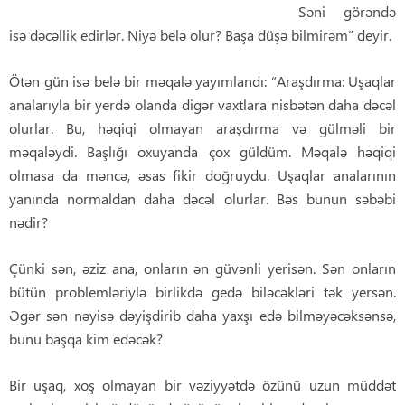
Səni görəndə
isə dəcəllik edirlər. Niyə belə olur? Başa düşə bilmirəm” deyir.
Ötən gün isə belə bir məqalə yayımlandı: “Araşdırma: Uşaqlar
analarıyla bir yerdə olanda digər vaxtlara nisbətən daha dəcəl
olurlar. Bu, həqiqi olmayan araşdırma və gülməli bir
məqaləydi. Başlığı oxuyanda çox güldüm. Məqalə həqiqi
olmasa da məncə, əsas fikir doğruydu. Uşaqlar analarının
yanında normaldan daha dəcəl olurlar. Bəs bunun səbəbi
nədir?
Çünki sən, əziz ana, onların ən güvənli yerisən. Sən onların
bütün problemləriylə birlikdə gedə biləcəkləri tək yersən.
Əgər sən nəyisə dəyişdirib daha yaxşı edə bilməyəcəksənsə,
bunu başqa kim edəcək?
Bir uşaq, xoş olmayan bir vəziyyətdə özünü uzun müddət