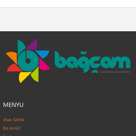
MENYU
Əsas Səhifə
Biz kimik?