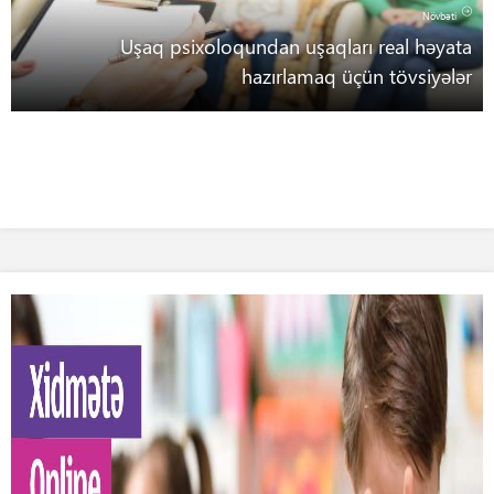
Növbəti
Uşaq psixoloqundan uşaqları real həyata
hazırlamaq üçün tövsiyələr