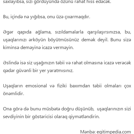
saxlayıbsa, sizi gördüyündə özünü rahat hiss edəcək.
Bu, içində nə yığıbsa, onu üzə çıxarmaqdır.
Əgər qapıda ağlama, sızıldamalarla qarşılaşırsınızsa, bu,
uşaqlarınızı ərköyün böyütmüsünüz demək deyil. Bunu sizə
kiminsə deməyinə icazə verməyin.
Əslində isə siz uşağınızın təbii və rahat olmasına icazə verəcək
qədər güvənli bir yer yaratmısınız.
Uşaqların emosional və fiziki baxımdan təbii olmaları çox
önəmlidir.
Ona görə də bunu müsbətə doğru düşünüb, uşaqlarınızın sizi
sevdiyinin bir göstəricisi olaraq qiymətləndirin.
Mənbə: egitimpedia.com