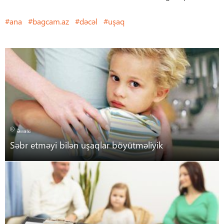
ana
bagcam.az
dəcəl
uşaq
Əvvəlki
Səbr etməyi bilən uşaqlar böyütməliyik