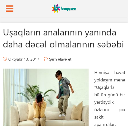
Uşaqların analarının yanında
daha dəcəl olmalarının səbəbi
Oktyabr 13, 2017
Şərh əlavə et
Həmişə həyat
yoldaşım mənə
“Uşaqlarla
bütün günü bir
yerdəydik,
özlərini çox
sakit
aparırdılar.