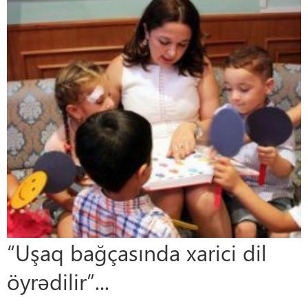
“Uşaq bağçasında xarici dil
öyrədilir”...