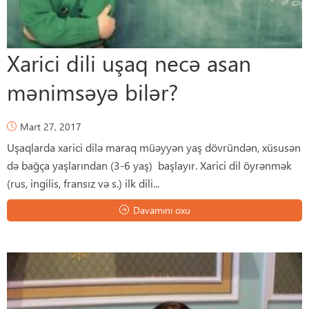
Xarici dili uşaq necə asan
mənimsəyə bilər?
Mart 27, 2017
Uşaqlarda xarici dilə maraq müəyyən yaş dövründən, xüsusən
də bağça yaşlarından (3-6 yaş) başlayır. Xarici dil öyrənmək
(rus, ingilis, fransız və s.) ilk dili...
Davamını oxu