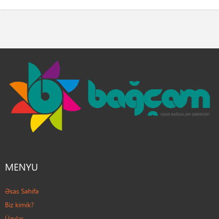
MENYU
Əsas Səhifə
Biz kimik?
Üzvlər