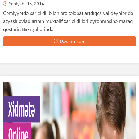
Sentyabr 15, 2014
Cəmiyyətdə xarici dil bilənlərə tələbat artdıqca valideynlər də
azyaşlı övladlarının müxtəlif xarici dilləri öyrənməsinə maraq
göstərir. Bakı şəhərində...
Davamını oxu