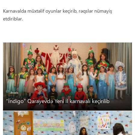
Karnavalda müxtəlif oyunlar keçirib, rəqslər nümayiş
etdiriblər.
Əvvəlki
“İndigo” Qarayevdə Yeni İl karnavalı keçirilib