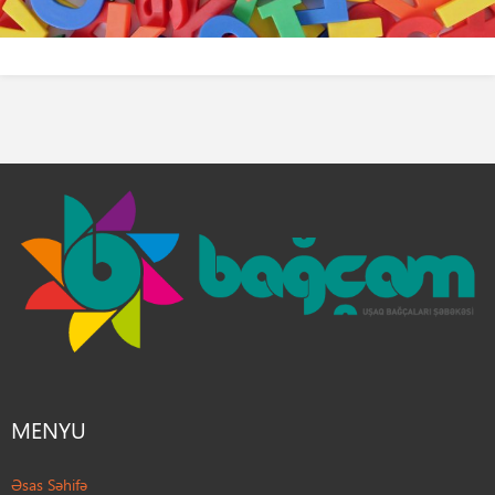
MENYU
Əsas Səhifə