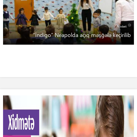
Növbəti
“İndigo” Neapolda açıq məşğələ keçirilib