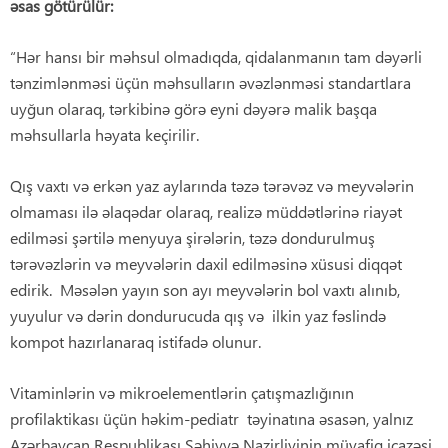
əsas götürülür
:
“Hər hansı bir məhsul olmadıqda, qidalanmanın tam dəyərli
tənzimlənməsi üçün məhsulların əvəzlənməsi standartlara
uyğun olaraq, tərkibinə görə eyni dəyərə malik başqa
məhsullarla həyata keçirilir.
Qış vaxtı və erkən yaz aylarında təzə tərəvəz və meyvələrin
olmaması ilə əlaqədar olaraq, realizə müddətlərinə riayət
edilməsi şərtilə menyuya şirələrin, təzə dondurulmuş
tərəvəzlərin və meyvələrin daxil edilməsinə xüsusi diqqət
edirik. Məsələn yayın son ayı meyvələrin bol vaxtı alınıb,
yuyulur və dərin dondurucuda qış və ilkin yaz fəslində
kompot hazırlanaraq istifadə olunur.
Vitaminlərin və mikroelementlərin çatışmazlığının
profilaktikası üçün həkim-pediatr təyinatına əsasən, yalnız
Azərbaycan Respublikası Səhiyyə Nazirliyinin müvafiq icazəsi