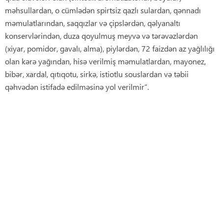
məhsullardan, o cümlədən spirtsiz qazlı sulardan, qənnadı
məmulatlarından, saqqızlar və çipslərdən, qəlyanaltı
konservlərindən, duza qoyulmuş meyvə və tərəvəzlərdən
(xiyar, pomidor, gavalı, alma), piylərdən, 72 faizdən az yağlılığı
olan kərə yağından, hisə verilmiş məmulatlardan, mayonez,
bibər, xardal, qıtıqotu, sirkə, istiotlu souslardan və təbii
qəhvədən istifadə edilməsinə yol verilmir”.