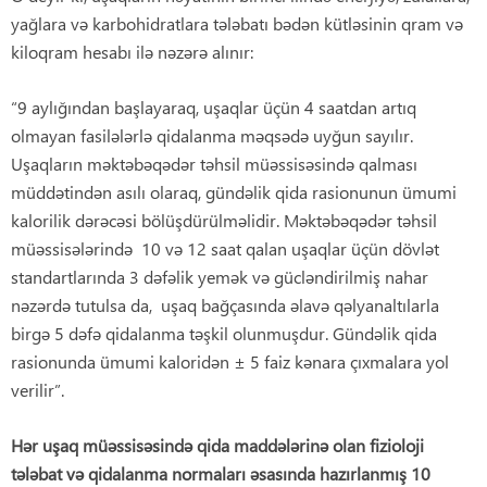
yağlara və karbohidratlara tələbatı bədən kütləsinin qram və
kiloqram hesabı ilə nəzərə alınır:
“9 aylığından başlayaraq, uşaqlar üçün 4 saatdan artıq
olmayan fasilələrlə qidalanma məqsədə uyğun sayılır.
Uşaqların məktəbəqədər təhsil müəssisəsində qalması
müddətindən asılı olaraq, gündəlik qida rasionunun ümumi
kalorilik dərəcəsi bölüşdürülməlidir. Məktəbəqədər təhsil
müəssisələrində 10 və 12 saat qalan uşaqlar üçün dövlət
standartlarında 3 dəfəlik yemək və gücləndirilmiş nahar
nəzərdə tutulsa da, uşaq bağçasında əlavə qəlyanaltılarla
birgə 5 dəfə qidalanma təşkil olunmuşdur. Gündəlik qida
rasionunda ümumi kaloridən ± 5 faiz kənara çıxmalara yol
verilir”.
Hər uşaq müəssisəsində qida madd
ə
l
ə
rin
ə
olan fizioloji
t
ə
l
ə
bat v
ə
qidalanma normalar
ı ə
sas
ı
nda haz
ı
rlanm
ış
10