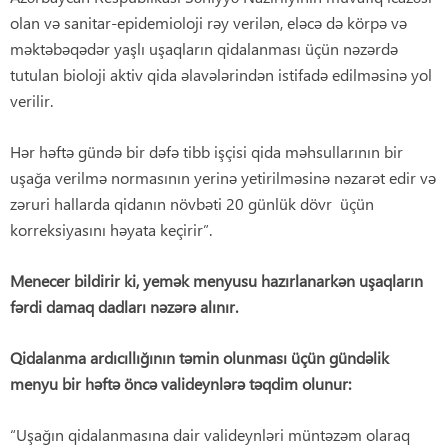
olan və sanitar-epidemioloji rəy verilən, eləcə də körpə və
məktəbəqədər yaşlı uşaqların qidalanması üçün nəzərdə
tutulan bioloji aktiv qida əlavələrindən istifadə edilməsinə yol
verilir.
Hər həftə gündə bir dəfə tibb işçisi qida məhsullarının bir
uşağa verilmə normasının yerinə yetirilməsinə nəzarət edir və
zəruri hallarda qidanın növbəti 20 günlük dövr üçün
korreksiyasını həyata keçirir”.
Menecer bildirir ki, yemək menyusu hazırlanarkən uşaqların
fərdi damaq dadları nəzərə alınır.
Qidalanma ard
ı
c
ı
ll
ığı
n
ı
n t
ə
min olunmas
ı
üçün günd
ə
lik
menyu
bir həftə öncə
valideynl
ə
r
ə təqdim olunur:
“Uşağın qidalanmasına dair valideynləri müntəzəm olaraq