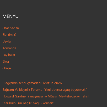
MENYU
Əsas Səhifə
Biz kimik?
Üzvlər
Komanda
Layihələr
Bloq
Əlaqə
“Bağçamın sehrli çamadanı” Məzun 2026
Bağçam Valideynlik Forumu “Yeni dövrdə uşaq böyütmək”
Howard Gardner Yanaşması ilə Müasir Məktəbəqədər Təhsil
“Xarıbülbülün nağılı” Nağıl -konsert