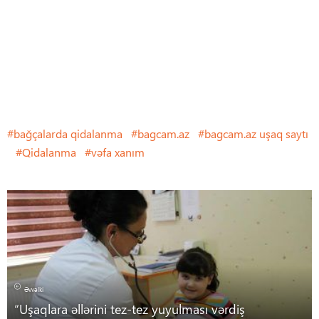
bağçalarda qidalanma
bagcam.az
bagcam.az uşaq saytı
Qidalanma
vəfa xanım
Əvvəlki
“Uşaqlara əllərini tez-tez yuyulması vərdiş