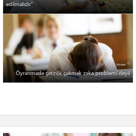
edilməlidir”
Növbəti
Öyrənmədə çətinlik çəkmək zəka problemi deyil