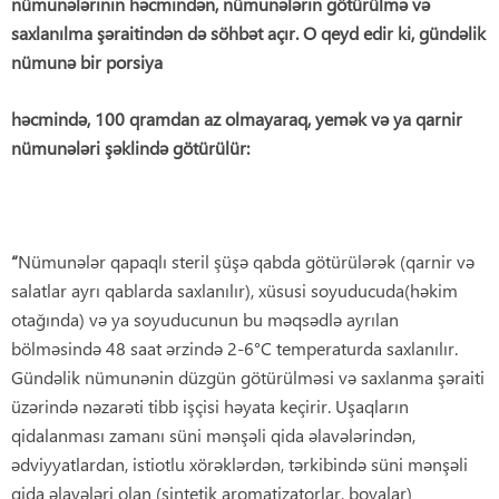
nümunələrinin həcmindən, nümunələrin götürülmə və
saxlanılma şəraitindən də söhbət açır. O qeyd edir ki, gündəlik
nümunə bir porsiya
həcmində, 100 qramdan az olmayaraq, yemək və ya qarnir
nümunələri şəklində götürülür:
“
Nümunələr qapaqlı steril şüşə qabda götürülərək (qarnir və
salatlar ayrı qablarda saxlanılır), xüsusi soyuducuda(həkim
otağında) və ya soyuducunun bu məqsədlə ayrılan
bölməsində 48 saat ərzində 2-6°C temperaturda saxlanılır.
Gündəlik nümunənin düzgün götürülməsi və saxlanma şəraiti
üzərində nəzarəti tibb işçisi həyata keçirir. Uşaqların
qidalanması zamanı süni mənşəli qida əlavələrindən,
ədviyyatlardan, istiotlu xörəklərdən, tərkibində süni mənşəli
qida əlavələri olan (sintetik aromatizatorlar, boyalar)