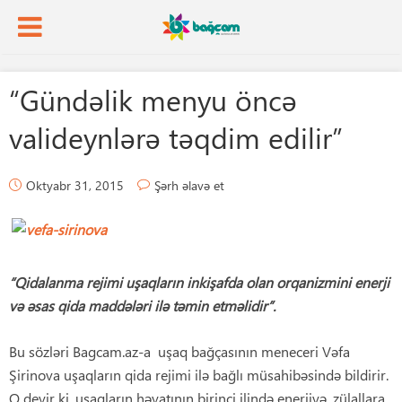
“Gündəlik menyu öncə
valideynlərə təqdim edilir”
Oktyabr 31, 2015
Şərh əlavə et
“Qidalanma rejimi u
ş
aqlar
ı
n inki
ş
afda olan orqanizmini enerji
v
ə ə
sas qida madd
ə
l
ə
ri il
ə
t
ə
min etm
ə
lidir”.
Bu sözləri Bagcam.az-a uşaq bağçasının meneceri Vəfa
Şirinova uşaqların qida rejimi ilə bağlı müsahibəsində bildirir.
O deyir ki, uşaqların həyatının birinci ilində enerjiyə, zülallara,