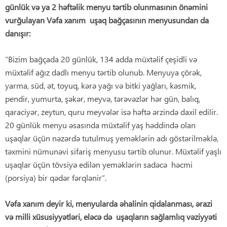
günlük v
ə
ya 2 h
ə
ft
ə
lik menyu t
ə
rtib olunmasının önəmini
vurğulayan Vəfa xanım uşaq bağçasının menyusundan da
danışır:
“Bizim bağçada 20 günlük, 134 adda müxtəlif çeşidli və
müxtəlif ağız dadlı menyu tərtib olunub. Menyuya çörək,
yarma, süd, ət, toyuq, kərə yağı və bitki yağları, kəsmik,
pendir, yumurta, şəkər, meyvə, tərəvəzlər hər gün, balıq,
qaraciyər, zeytun, quru meyvələr isə həftə ərzində daxil edilir.
20 günlük menyu əsasında müxtəlif yaş həddində olan
uşaqlar üçün nəzərdə tutulmuş yeməklərin adı göstərilməklə,
təxmini nümunəvi sifariş menyusu tərtib olunur. Müxtəlif yaşlı
uşaqlar üçün tövsiyə edilən yeməklərin sadəcə həcmi
(porsiya) bir qədər fərqlənir”.
Vəfa xanım deyir ki, menyularda
ə
halinin qidalanmas
ı
,
ə
razi
v
ə
milli xüsusiyy
ə
tl
ə
ri, el
ə
c
ə
d
ə
u
ş
aqlar
ı
n sa
ğ
laml
ı
q v
ə
ziyy
ə
ti