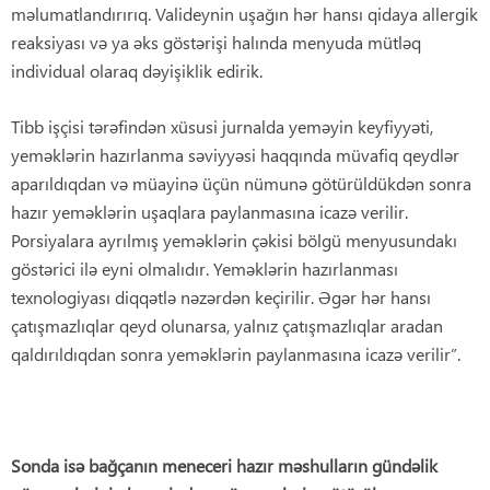
məlumatlandırırıq. Valideynin uşağın hər hansı qidaya allergik
reaksiyası və ya əks göstərişi halında menyuda mütləq
individual olaraq dəyişiklik edirik.
Tibb işçisi tərəfindən xüsusi jurnalda yeməyin keyfiyyəti,
yeməklərin hazırlanma səviyyəsi haqqında müvafiq qeydlər
aparıldıqdan və müayinə üçün nümunə götürüldükdən sonra
hazır yeməklərin uşaqlara paylanmasına icazə verilir.
Porsiyalara ayrılmış yeməklərin çəkisi bölgü menyusundakı
göstərici ilə eyni olmalıdır. Yeməklərin hazırlanması
texnologiyası diqqətlə nəzərdən keçirilir. Əgər hər hansı
çatışmazlıqlar qeyd olunarsa, yalnız çatışmazlıqlar aradan
qaldırıldıqdan sonra yeməklərin paylanmasına icazə verilir”.
Sonda isə bağçanın meneceri hazır məshulların gündəlik