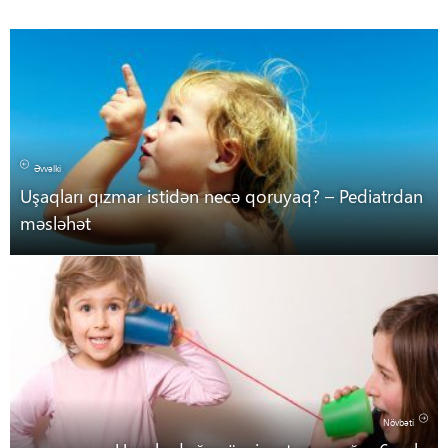
Əvvəlki
Uşaqları qızmar istidən necə qoruyaq? – Pediatrdan
məsləhət
Növbəti