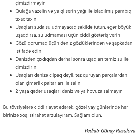
çimizdirməyin
Qulağa vazelin və ya qliserin yağı ilə isladılmış pambıq
tıxac taxın
Uşaqları suda su udmayacaq şəkildə tutun, əgər böyük
uşaqdırsa, su udmaması üçün ciddi göstəriş verin
Gözü qorumaq üçün dəniz gözlüklərindən və şapkadan
istifadə edin
Dənizdən çıxdıqdan dərhal sonra uşaqları təmiz su ilə
çimizdirin
Uşaqları dənizə çılpaq deyil, tez quruyan parçalardan
olan çimərlik paltarları ilə salın
2 yaşa qədər uşaqları dəniz və ya hovuza salmayın
Bu tövsiyələrə ciddi riayət edərək, gözəl yay günlərində hər
birinizə xoş istirahət arzulayıram. Sağlam olun.
Pediatr Günay Rəsulova