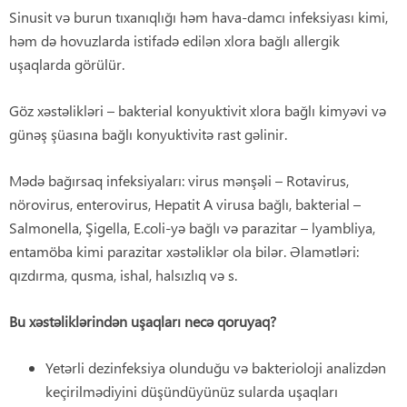
Sinusit və burun tıxanıqlığı həm hava-damcı infeksiyası kimi,
həm də hovuzlarda istifadə edilən xlora bağlı allergik
uşaqlarda görülür.
Göz xəstəlikləri – bakterial konyuktivit xlora bağlı kimyəvi və
günəş şüasına bağlı konyuktivitə rast gəlinir.
Mədə bağırsaq infeksiyaları: virus mənşəli – Rotavirus,
nörovirus, enterovirus, Hepatit A virusa bağlı, bakterial –
Salmonella, Şigella, E.coli-yə bağlı və parazitar – lyambliya,
entamöba kimi parazitar xəstəliklər ola bilər. Əlamətləri:
qızdırma, qusma, ishal, halsızlıq və s.
Bu
xəstəliklərindən uşaqlar
ı
necə qoruyaq?
Yetərli dezinfeksiya olunduğu və bakterioloji analizdən
keçirilmədiyini düşündüyünüz sularda uşaqları