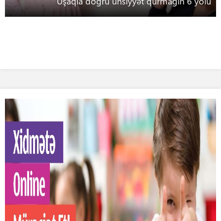
Uşaqla doğru ünsiyyət qurmağın 6 yolu