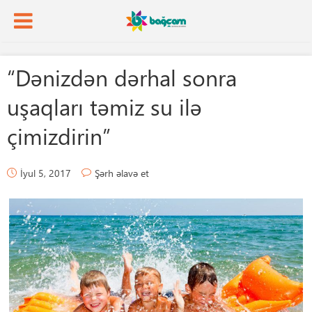
“Dənizdən dərhal sonra
uşaqları təmiz su ilə
çimizdirin”
İyul 5, 2017
Şərh əlavə et