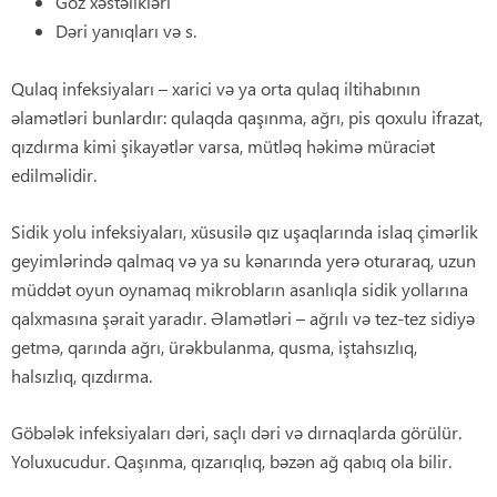
Göz xəstəlikləri
Dəri yanıqları və s.
Qulaq infeksiyaları – xarici və ya orta qulaq iltihabının
əlamətləri bunlardır: qulaqda qaşınma, ağrı, pis qoxulu ifrazat,
qızdırma kimi şikayətlər varsa, mütləq həkimə müraciət
edilməlidir.
Sidik yolu infeksiyaları, xüsusilə qız uşaqlarında islaq çimərlik
geyimlərində qalmaq və ya su kənarında yerə oturaraq, uzun
müddət oyun oynamaq mikrobların asanlıqla sidik yollarına
qalxmasına şərait yaradır. Əlamətləri – ağrılı və tez-tez sidiyə
getmə, qarında ağrı, ürəkbulanma, qusma, iştahsızlıq,
halsızlıq, qızdırma.
Göbələk infeksiyaları dəri, saçlı dəri və dırnaqlarda görülür.
Yoluxucudur. Qaşınma, qızarıqlıq, bəzən ağ qabıq ola bilir.