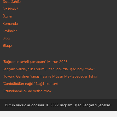
Əsas Səhifə
Biz kimik?
Üzvlər
Komanda
Layihələr
Bloq
Əlaqə
“Bağçamın sehrli çamadanı” Məzun 2026
Bağçam Valideynlik Forumu “Yeni dövrdə uşaq böyütmək”
Howard Gardner Yanaşması ilə Müasir Məktəbəqədər Təhsil
“Xarıbülbülün nağılı” Nağıl -konsert
Özünəinamlı övlad yetişdirmək
Bütün hüquqlar qorunur. © 2022 Bagcam Uşaq Bağçaları Şəbəkəsi