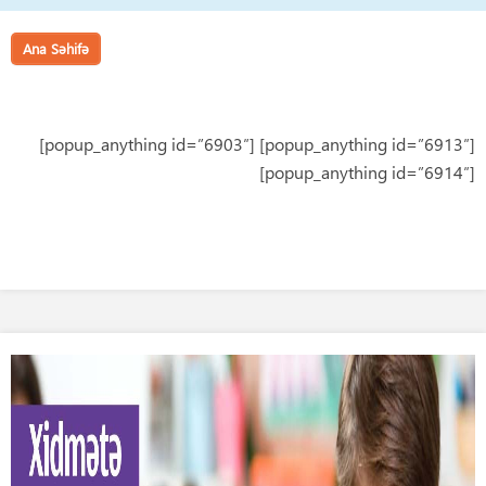
Ana Səhifə
[popup_anything id=”6903″]
[popup_anything id=”6913″]
[popup_anything id=”6914″]