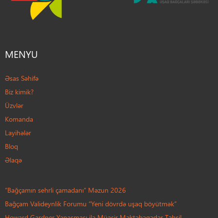
MENYU
Əsas Səhifə
Biz kimik?
Üzvlər
Komanda
Layihələr
Bloq
Əlaqə
“Bağçamın sehrli çamadanı” Məzun 2026
Bağçam Valideynlik Forumu “Yeni dövrdə uşaq böyütmək”
Howard Gardner Yanaşması ilə Müasir Məktəbəqədər Təhsil