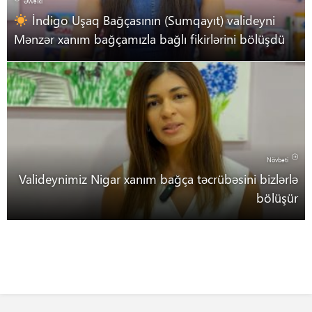
Əvvəlki
İndigo Uşaq Bağçasının (Sumqayıt) valideyni
Mənzər xanım bağçamızla bağlı fikirlərini bölüşdü
Növbəti
Valideynimiz Nigar xanım bağça təcrübəsini bizlərlə
bölüşür